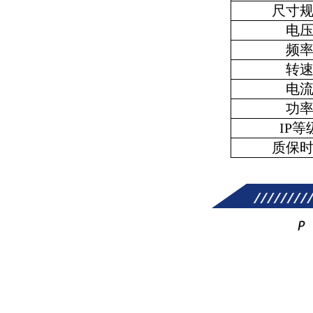
尺寸
电
频
转
电
功
IP等
质保