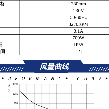
规格
280mm
压
230V
率
50/60Hz
速
3270RPM
流
3.1A
率
700W
级
IP55
时间
一年