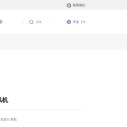
联系我们
型
中文
EN
风机
0W 带支架EC风机