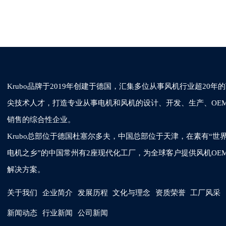
Krubo品牌于2019年创建于德国，汇集多位从事风机行业超20年
尖技术人才，打造专业从事电机和风机的设计、开发、生产、OE
销售的综合性企业。
Krubo总部位于德国杜塞尔多夫，中国总部位于天津，在素有“世
电机之乡”的中国常州有2座现代化工厂，为全球客户提供风机OE
解决方案。
关于我们
企业简介
发展历程
文化与理念
资质荣誉
工厂风采
新闻动态
行业新闻
公司新闻