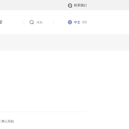
联系我们
型
中文
EN
1A EC离心风机